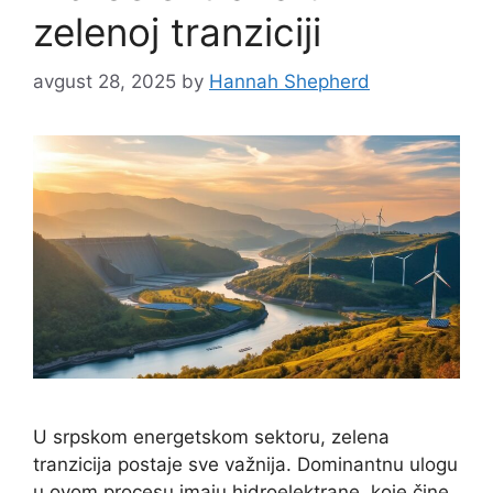
zelenoj tranziciji
avgust 28, 2025
by
Hannah Shepherd
U srpskom energetskom sektoru, zelena
tranzicija postaje sve važnija. Dominantnu ulogu
u ovom procesu imaju hidroelektrane, koje čine