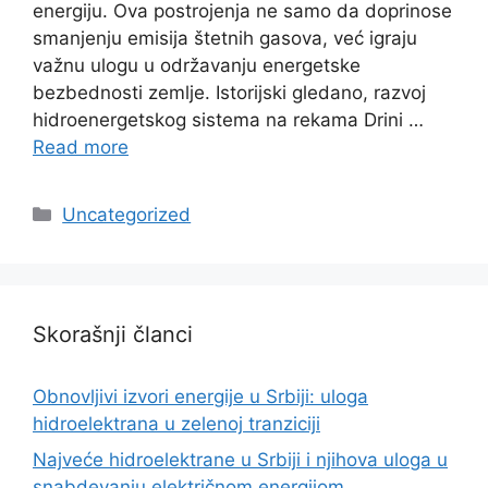
energiju. Ova postrojenja ne samo da doprinose
smanjenju emisija štetnih gasova, već igraju
važnu ulogu u održavanju energetske
bezbednosti zemlje. Istorijski gledano, razvoj
hidroenergetskog sistema na rekama Drini …
Read more
Categories
Uncategorized
Skorašnji članci
Obnovljivi izvori energije u Srbiji: uloga
hidroelektrana u zelenoj tranziciji
Najveće hidroelektrane u Srbiji i njihova uloga u
snabdevanju električnom energijom