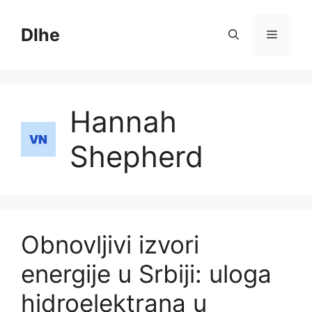
Skip
to
Dlhe
Menu
content
Hannah
Shepherd
Obnovljivi izvori
energije u Srbiji: uloga
hidroelektrana u