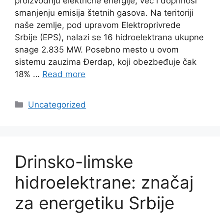
proizvodnju električne energije, već i doprinosi
smanjenju emisija štetnih gasova. Na teritoriji
naše zemlje, pod upravom Elektroprivrede
Srbije (EPS), nalazi se 16 hidroelektrana ukupne
snage 2.835 MW. Posebno mesto u ovom
sistemu zauzima Đerdap, koji obezbeđuje čak
18% …
Read more
Categories
Uncategorized
Drinsko-limske
hidroelektrane: značaj
za energetiku Srbije