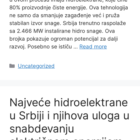
80% proizvodnje čiste energije. Ova tehnologija
ne samo da smanjuje zagađenje već i pruža
stabilan izvor snage. Srbija trenutno raspolaže
sa 2.466 MW instalirane hidro snage. Ova
brojka pokazuje ogroman potencijal za dalji
razvoj. Posebno se ističu …
Read more
Categories
Uncategorized
Najveće hidroelektrane
u Srbiji i njihova uloga u
snabdevanju